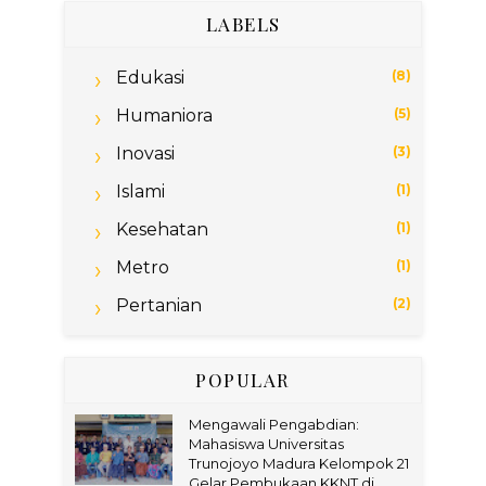
LABELS
Edukasi
(8)
Humaniora
(5)
Inovasi
(3)
Islami
(1)
Kesehatan
(1)
Metro
(1)
Pertanian
(2)
POPULAR
Mengawali Pengabdian:
Mahasiswa Universitas
Trunojoyo Madura Kelompok 21
Gelar Pembukaan KKNT di